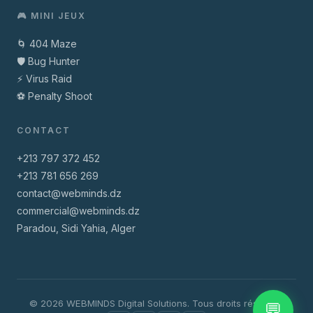
🎮 MINI JEUX
🌀 404 Maze
🛡️ Bug Hunter
⚡ Virus Raid
⚽ Penalty Shoot
CONTACT
+213 797 372 452
+213 781 656 269
contact@webminds.dz
commercial@webminds.dz
Paradou, Sidi Yahia, Alger
© 2026 WEBMINDS Digital Solutions. Tous droits réservés.
💬