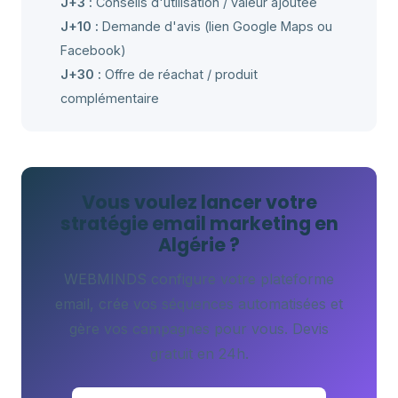
J+3 :
Conseils d'utilisation / valeur ajoutée
J+10 :
Demande d'avis (lien Google Maps ou
Facebook)
J+30 :
Offre de réachat / produit
complémentaire
Vous voulez lancer votre
stratégie email marketing en
Algérie ?
WEBMINDS configure votre plateforme
email, crée vos séquences automatisées et
gère vos campagnes pour vous. Devis
gratuit en 24h.