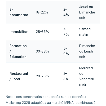
Jeudi ou
E-
2–
18–22%
Dimanche
commerce
4%
soir
4–
Samedi
Immobilier
28–35%
7%
matin
Formation
Dimanche
5–
/
30–38%
ou Lundi
9%
Éducation
soir
Mercredi
Restaurant
2–
ou
20–25%
/ Food
3%
Vendredi
midi
Note : ces benchmarks sont basés sur les données
Mailchimp 2026 adaptées au marché MENA, combinées à