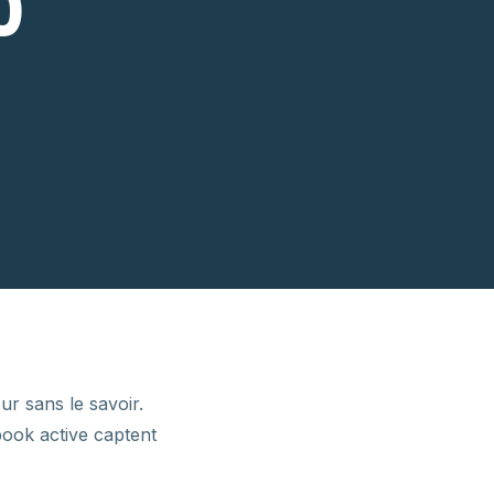
0
r sans le savoir.
book active captent