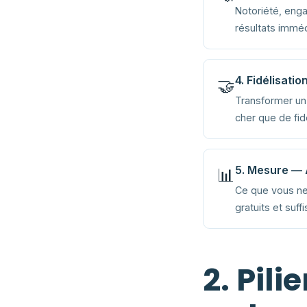
Notoriété, eng
résultats imméd
4. Fidélisati
🤝
Transformer un 
cher que de fidé
5. Mesure — A
📊
Ce que vous ne
gratuits et suf
2. Pili