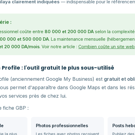
ilaya clairement indiquées
— indispensable pour le référencem
érie :
fessionnel coûte entre
80 000 et 200 000 DA
selon la complexité.
00 000 et 500 000 DA
. La maintenance mensuelle (hébergement
et 20 000 DA/mois
. Voir notre article :
Combien coûte un site web 
rofile : l'outil gratuit le plus sous-utilisé
ofile (anciennement Google My Business) est
gratuit et ob
vous permet d'apparaître dans Google Maps et dans les rés
os services près de chez lui.
e fiche GBP :
le
Photos professionnelles
Posts heb
ie la plus
Les fiches avec photos reçoivent
Publiez des 