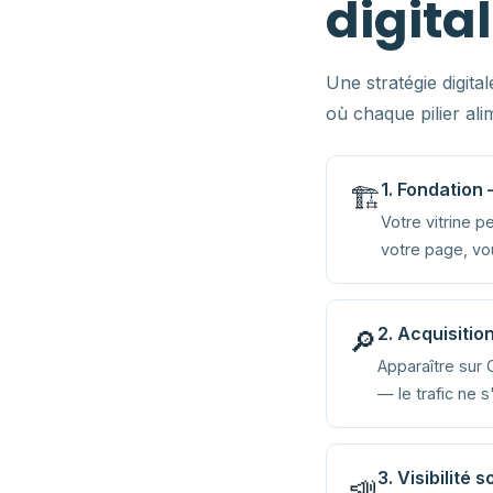
digita
Une stratégie digit
où chaque pilier ali
1. Fondation
🏗️
Votre vitrine p
votre page, vo
2. Acquisiti
🔎
Apparaître sur 
— le trafic ne 
3. Visibilité
📣