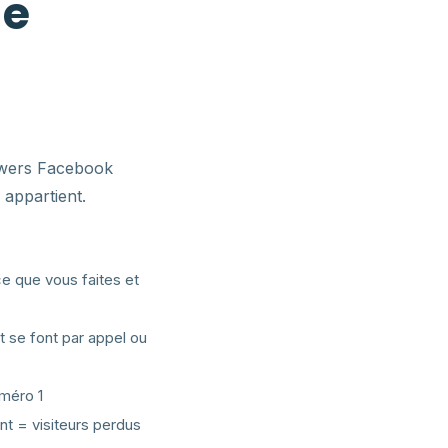
le
lowers Facebook
 appartient.
e que vous faites et
t se font par appel ou
uméro 1
nt = visiteurs perdus