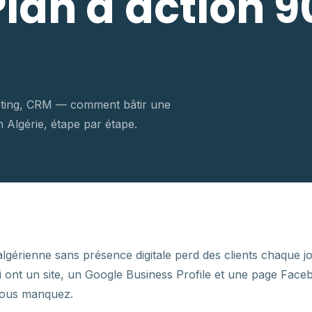
lan d'action 9
keting, CRM — comment bâtir une
 Algérie, étape par étape.
gérienne sans présence digitale perd des clients chaque jou
 ont un site, un Google Business Profile et une page Face
vous manquez.