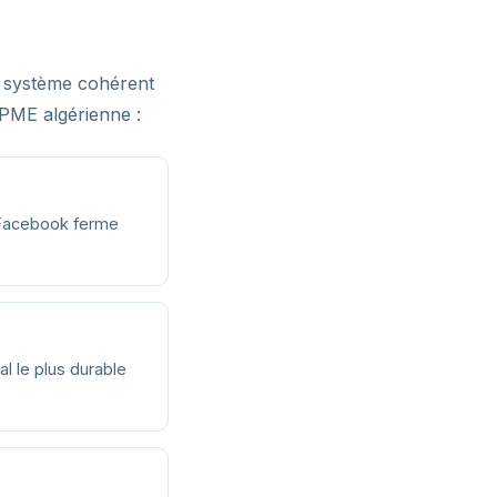
n système cohérent
e PME algérienne :
i Facebook ferme
al le plus durable