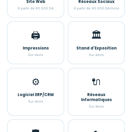
Site Web
Réseaux Sociaux
À partir de 60 000 DA
À partir de 40 000 DA/mois
🖨️
🏛️
Impressions
Stand d'Exposition
Sur devis
Sur devis
⚙️
🔌
Logiciel ERP/CRM
Réseaux
Informatiques
Sur devis
Sur devis