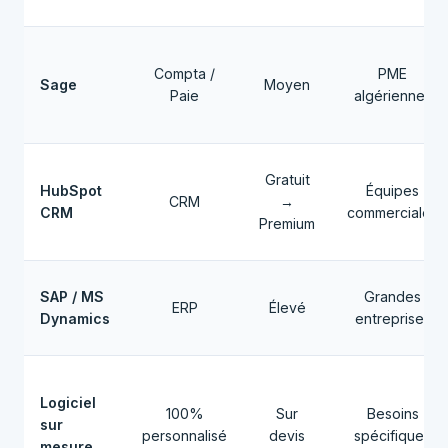
Compta /
PME
Sage
Moyen
Paie
algériennes
Gratuit
HubSpot
Équipes
CRM
→
CRM
commerciales
Premium
SAP / MS
Grandes
ERP
Élevé
Dynamics
entreprises
Logiciel
100%
Sur
Besoins
sur
personnalisé
devis
spécifiques
mesure