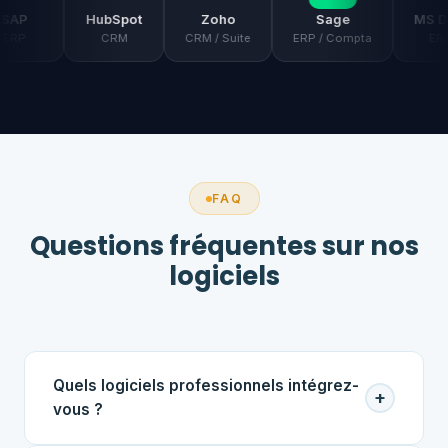
HubSpot
Zoho
Sage
MS Dynam
CRM
CRM / Suite
ERP / Compta
ERP / C
FAQ
Questions fréquentes sur nos
logiciels
Quels logiciels professionnels intégrez-
+
vous ?