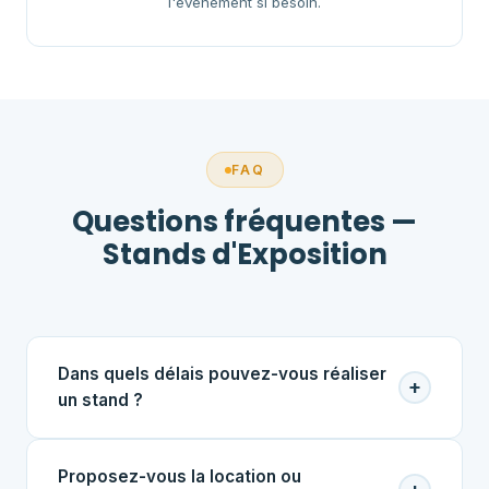
l'événement si besoin.
FAQ
Questions fréquentes —
Stands d'Exposition
Dans quels délais pouvez-vous réaliser
+
un stand ?
Pour un stand standard, comptez 2 à 3 semaines
Proposez-vous la location ou
entre la validation du design et la livraison. Pour