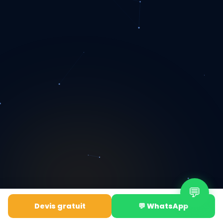
💬
Devis gratuit
💬 WhatsApp